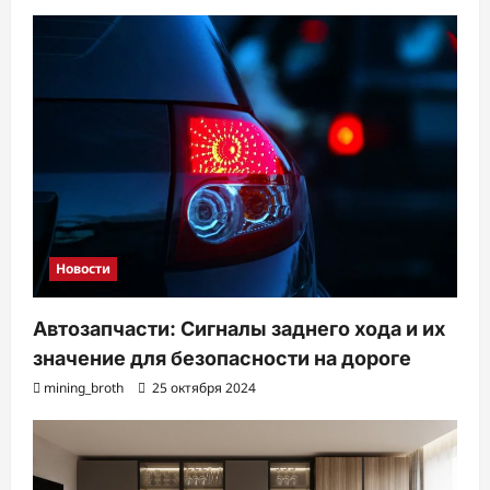
з
а
п
и
с
и
Новости
Автозапчасти: Сигналы заднего хода и их
значение для безопасности на дороге
mining_broth
25 октября 2024