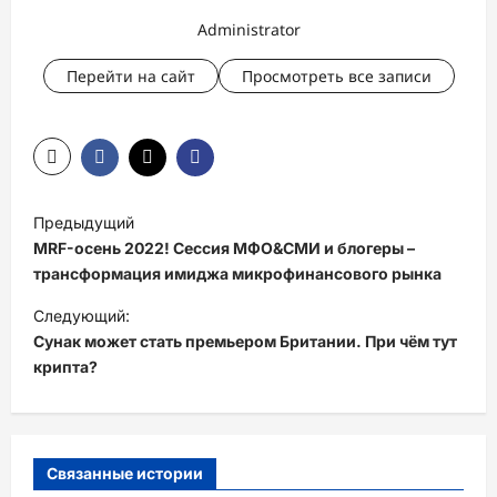
Administrator
Перейти на сайт
Просмотреть все записи
Н
Предыдущий
а
MRF-осень 2022! Сессия МФО&СМИ и блогеры –
в
трансформация имиджа микрофинансового рынка
и
Следующий:
Сунак может стать премьером Британии. При чём тут
г
крипта?
а
ц
и
Связанные истории
я