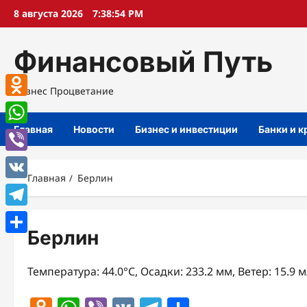
Перейти
8 августа 2026
7:38:54 PM
к
содержимому
Финансовый Путь
Бизнес Процветание
Odnoklassniki
Главная
Новости
Бизнес и инвестиции
Банки и 
WhatsApp
Viber
Главная
Берлин
VK
Telegram
Берлин
Отправить
Температура: 44.0°C, Осадки: 233.2 мм, Ветер: 15.9 