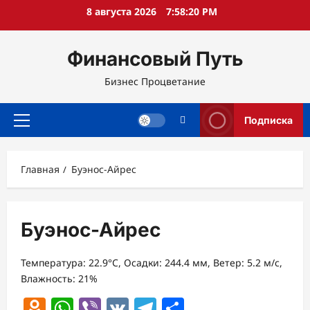
Перейти
8 августа 2026
7:58:21 PM
к
содержимому
Финансовый Путь
Бизнес Процветание
Подписка
Основное
меню
Главная
Буэнос-Айрес
Буэнос-Айрес
Температура: 22.9°C, Осадки: 244.4 мм, Ветер: 5.2 м/с,
Влажность: 21%
Odnoklassniki
WhatsApp
Viber
VK
Telegram
Отправить