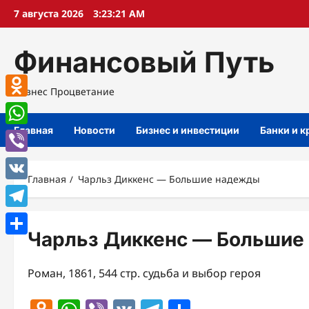
Перейти
7 августа 2026
3:23:21 AM
к
содержимому
Финансовый Путь
Бизнес Процветание
Odnoklassniki
Главная
Новости
Бизнес и инвестиции
Банки и 
WhatsApp
Viber
Главная
Чарльз Диккенс — Большие надежды
VK
Telegram
Чарльз Диккенс — Большие
Отправить
Роман, 1861, 544 стр. судьба и выбор героя