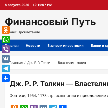
Перейти
8 августа 2026
12:15:08 PM
к
содержимому
Финансовый Путь
Бизнес Процветание
Odnoklassniki
Главная
Новости
Бизнес и инвестиции
Банки и 
WhatsApp
Viber
Главная
Дж. Р. Р. Толкин — Властелин колец
VK
Telegram
Дж. Р. Р. Толкин — Властели
Отправить
Фэнтези, 1954, 1178 стр. испытания и преодоление 