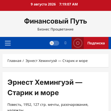
Перейти
9 августа 2026
7:19:07 AM
к
содержимому
Финансовый Путь
Бизнес Процветание
Подписка
Основное
меню
Главная
Эрнест Хемингуэй — Старик и море
Эрнест Хемингуэй —
Старик и море
Повесть, 1952, 127 стр. мечты, разочарования,
надежды