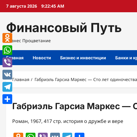
Перейти
7 августа 2026
9:22:46 AM
к
содержимому
Финансовый Путь
Бизнес Процветание
Odnoklassniki
Главная
Новости
Бизнес и инвестиции
Банки и 
WhatsApp
Viber
Главная
Габриэль Гарсиа Маркес — Сто лет одиночеств
VK
Telegram
Габриэль Гарсиа Маркес — С
Отправить
Роман, 1967, 417 стр. история о дружбе и вере