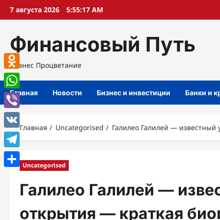
Перейти
7 августа 2026
5:55:18 AM
к
содержимому
Финансовый Путь
Бизнес Процветание
Odnoklassniki
Главная
Новости
Бизнес и инвестиции
Банки и 
WhatsApp
Viber
Главная
Uncategorised
Галилео Галилей — известный 
VK
Telegram
Uncategorised
Отправить
Галилео Галилей — изве
открытия — краткая био