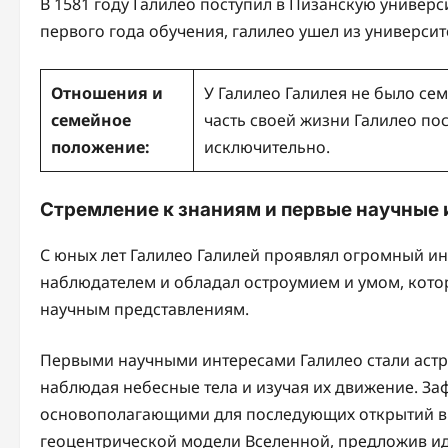
В 1581 году Галилео поступил в Пизанскую универс
первого года обучения, галилео ушел из универси
Отношения и
У Галилео Галилея не было се
семейное
часть своей жизни Галилео пос
положение:
исключительно.
Стремление к знаниям и первые научные
С юных лет Галилео Галилей проявлял огромный и
наблюдателем и обладал остроумием и умом, кот
научным представлениям.
Первыми научными интересами Галилео стали аст
наблюдая небесные тела и изучая их движение. З
основополагающими для последующих открытий в 
геоцентрической модели Вселенной, предложив ид