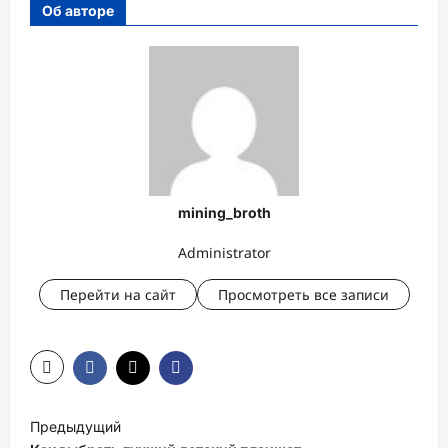
Об авторе
mining_broth
Administrator
Перейти на сайт
Просмотреть все записи
Н
Предыдущий
а