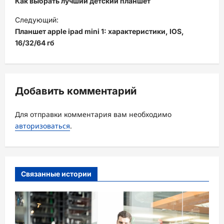
Как выбрать лучший детский планшет
в
Следующий:
и
Планшет apple ipad mini 1: характеристики, IOS,
16/32/64 гб
г
а
ц
Добавить комментарий
и
я
Для отправки комментария вам необходимо
з
авторизоваться
.
а
п
и
Связанные истории
с
и