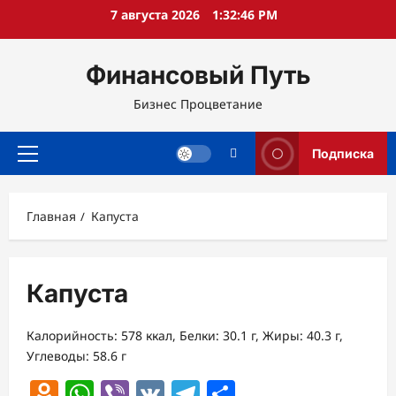
Перейти
7 августа 2026
1:32:46 PM
к
содержимому
Финансовый Путь
Бизнес Процветание
Подписка
Основное
меню
Главная
Капуста
Капуста
Калорийность: 578 ккал, Белки: 30.1 г, Жиры: 40.3 г,
Углеводы: 58.6 г
Odnoklassniki
WhatsApp
Viber
VK
Telegram
Отправить