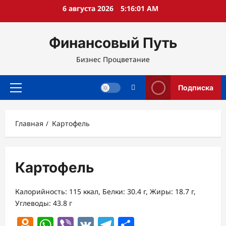
Перейти
6 августа 2026
5:16:02 AM
к
содержимому
Финансовый Путь
Бизнес Процветание
Подписка
Основное
меню
Главная
Картофель
Картофель
Калорийность: 115 ккал, Белки: 30.4 г, Жиры: 18.7 г,
Углеводы: 43.8 г
Odnoklassniki
WhatsApp
Viber
VK
Telegram
Отправить