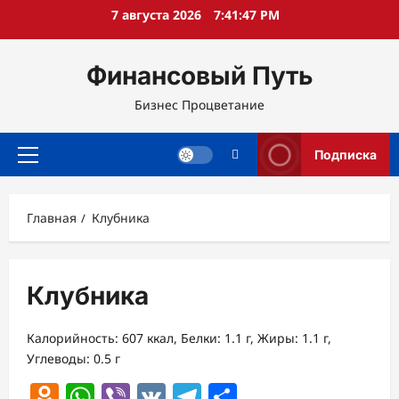
Перейти
7 августа 2026
7:41:48 PM
к
содержимому
Финансовый Путь
Бизнес Процветание
Подписка
Основное
меню
Главная
Клубника
Клубника
Калорийность: 607 ккал, Белки: 1.1 г, Жиры: 1.1 г,
Углеводы: 0.5 г
Odnoklassniki
WhatsApp
Viber
VK
Telegram
Отправить