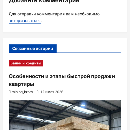
Добавить комментарий
и
Для отправки комментария вам необходимо
я
авторизоваться
.
з
а
п
Связанные истории
и
с
Банки и кредиты
и
Особенности и этапы быстрой продажи
квартиры
mining_broth
12 июля 2026