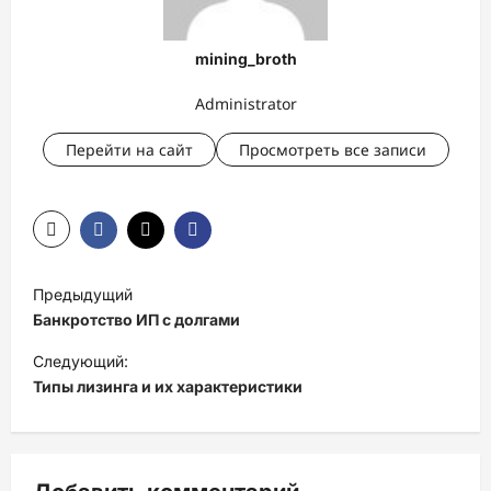
mining_broth
Administrator
Перейти на сайт
Просмотреть все записи
Н
Предыдущий
а
Банкротство ИП с долгами
в
Следующий:
и
Типы лизинга и их характеристики
г
а
ц