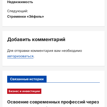
в
Недвижимость
и
Следующий:
Стремянки «Эйфель»
г
а
ц
Добавить комментарий
и
я
Для отправки комментария вам необходимо
з
авторизоваться
.
а
п
и
Связанные истории
с
и
Бизнес и инвестиции
Освоение современных профессий через