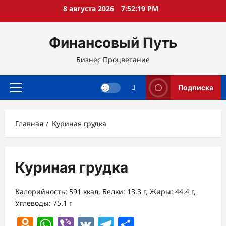
Перейти
8 августа 2026
7:52:20 PM
к
содержимому
Финансовый Путь
Бизнес Процветание
Подписка
Основное
меню
Главная
Куриная грудка
Куриная грудка
Калорийность: 591 ккал, Белки: 13.3 г, Жиры: 44.4 г,
Углеводы: 75.1 г
Odnoklassniki
WhatsApp
Viber
VK
Telegram
Отправить