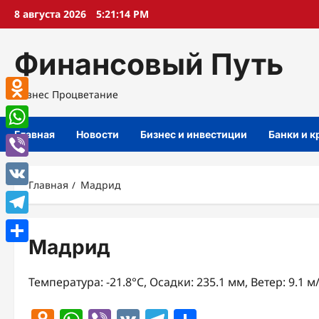
Перейти
8 августа 2026
5:21:15 PM
к
содержимому
Финансовый Путь
Бизнес Процветание
Odnoklassniki
Главная
Новости
Бизнес и инвестиции
Банки и 
WhatsApp
Viber
Главная
Мадрид
VK
Telegram
Мадрид
Отправить
Температура: -21.8°C, Осадки: 235.1 мм, Ветер: 9.1 м