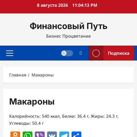
Перейти
8 августа 2026
11:04:14 PM
к
содержимому
Финансовый Путь
Бизнес Процветание
Подписка
Основное
меню
Главная
Макароны
Макароны
Калорийность: 540 ккал, Белки: 36.4 г, Жиры: 24.3 г,
Углеводы: 50.4 г
Odnoklassniki
WhatsApp
Viber
VK
Telegram
Отправить