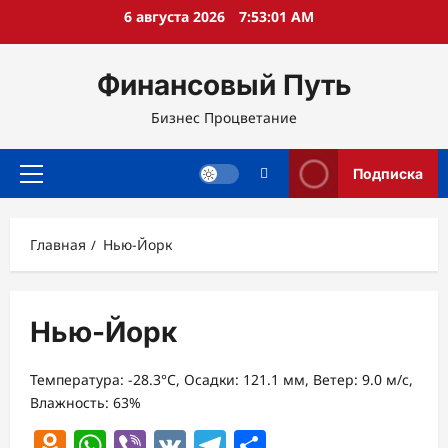
Перейти
6 августа 2026
7:53:02 AM
к
содержимому
Финансовый Путь
Бизнес Процветание
Подписка
Основное
меню
Главная
Нью-Йорк
Нью-Йорк
Температура: -28.3°C, Осадки: 121.1 мм, Ветер: 9.0 м/с,
Влажность: 63%
Odnoklassniki
WhatsApp
Viber
VK
Telegram
Отправить