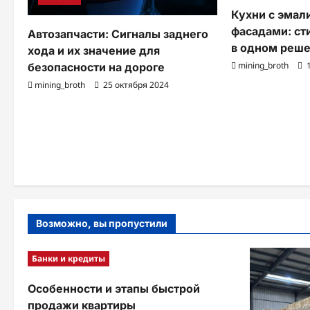
з
Кухни с эма
а
фасадами: ст
Автозапчасти: Сигналы заднего
в одном реш
хода и их значение для
п
mining_broth
1
безопасности на дороге
и
mining_broth
25 октября 2024
с
и
Возможно, вы пропустили
Банки и кредиты
Особенности и этапы быстрой
продажи квартиры