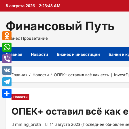
Перейти
8 августа 2026
2:23:50 AM
к
содержимому
Финансовый Путь
Бизнес Процветание
Odnoklassniki
Главная
Новости
Бизнес и инвестиции
Банки и 
WhatsApp
Viber
Главная
Новости
ОПЕК+ оставил всё как есть | InvestF
VK
Telegram
Новости
Отправить
ОПЕК+ оставил всё как ес
mining_broth
11 августа 2023 (Последнее обновление: