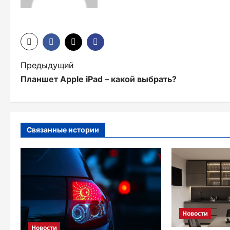
Н
Предыдущий
Планшет Apple iPad – какой выбрать?
а
в
и
Связанные истории
г
а
ц
и
я
Новости
Новости