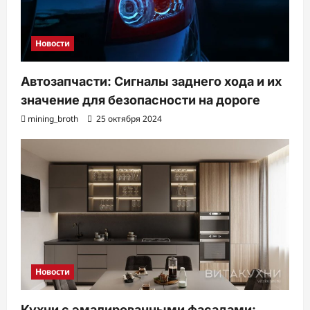
и
с
Новости
и
Автозапчасти: Сигналы заднего хода и их
значение для безопасности на дороге
mining_broth
25 октября 2024
Новости
Кухни с эмалированными фасадами: