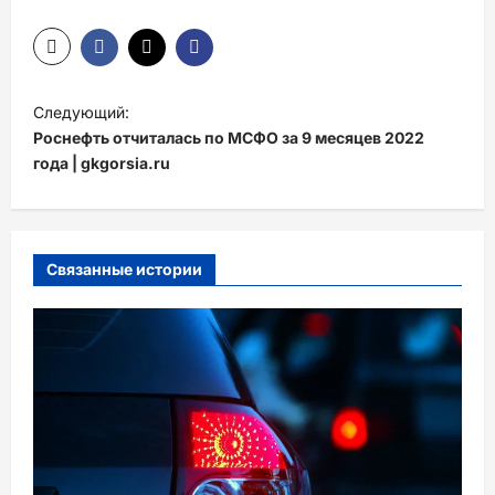
Н
Следующий:
а
Роснефть отчиталась по МСФО за 9 месяцев 2022
в
года | gkgorsia.ru
и
г
а
Связанные истории
ц
и
я
з
а
п