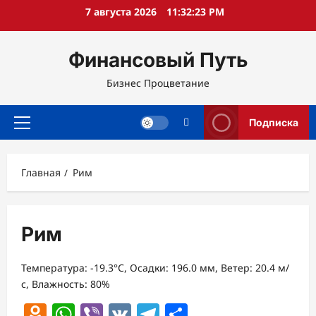
Перейти
7 августа 2026
11:32:24 PM
к
содержимому
Финансовый Путь
Бизнес Процветание
Подписка
Основное
меню
Главная
Рим
Рим
Температура: -19.3°C, Осадки: 196.0 мм, Ветер: 20.4 м/
с, Влажность: 80%
Odnoklassniki
WhatsApp
Viber
VK
Telegram
Отправить