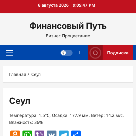
Перейти
6 августа 2026
9:05:47 PM
к
содержимому
Финансовый Путь
Бизнес Процветание
Подписка
Основное
меню
Главная
Сеул
Сеул
Температура: 1.5°C, Осадки: 177.9 мм, Ветер: 14.2 м/с,
Влажность: 36%
Odnoklassniki
WhatsApp
Viber
VK
Telegram
Отправить