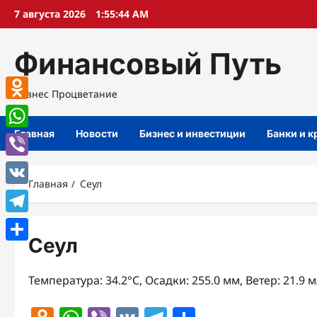
Перейти
7 августа 2026
1:55:45 AM
к
содержимому
Финансовый Путь
Бизнес Процветание
Odnoklassniki
Главная
Новости
Бизнес и инвестиции
Банки и 
WhatsApp
Viber
Главная
Сеул
VK
Telegram
Сеул
Отправить
Температура: 34.2°C, Осадки: 255.0 мм, Ветер: 21.9 