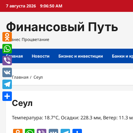
Перейти
7 августа 2026
9:06:50 AM
к
содержимому
Финансовый Путь
Бизнес Процветание
Odnoklassniki
Главная
Новости
Бизнес и инвестиции
Банки и 
WhatsApp
Viber
Главная
Сеул
VK
Telegram
Сеул
Отправить
Температура: 18.7°C, Осадки: 228.3 мм, Ветер: 11.3 