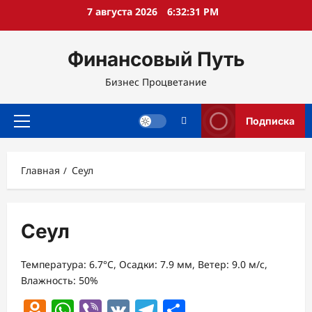
Перейти
7 августа 2026
6:32:31 PM
к
содержимому
Финансовый Путь
Бизнес Процветание
Подписка
Основное
меню
Главная
Сеул
Сеул
Температура: 6.7°C, Осадки: 7.9 мм, Ветер: 9.0 м/с,
Влажность: 50%
Odnoklassniki
WhatsApp
Viber
VK
Telegram
Отправить