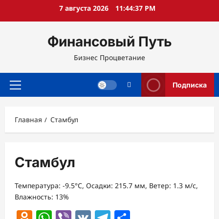
Перейти
7 августа 2026
11:44:38 PM
к
содержимому
Финансовый Путь
Бизнес Процветание
Подписка
Основное
меню
Главная
Стамбул
Стамбул
Температура: -9.5°C, Осадки: 215.7 мм, Ветер: 1.3 м/с,
Влажность: 13%
Odnoklassniki
WhatsApp
Viber
VK
Telegram
Отправить