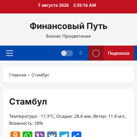
Перейти
7 августа 2026
3:35:17 AM
к
содержимому
Финансовый Путь
Бизнес Процветание
Подписка
Основное
меню
Главная
Стамбул
Стамбул
Температура: -17.3°C, Осадки: 28.6 мм, Ветер: 11.8 м/с,
Влажность: 58%
Odnoklassniki
WhatsApp
Viber
VK
Telegram
Отправить