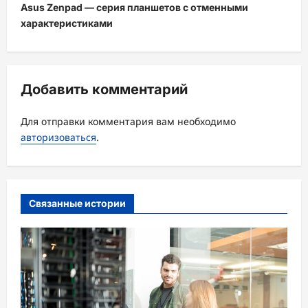
и
Asus Zenpad — серия планшетов с отменными
характеристиками
г
а
ц
Добавить комментарий
и
я
Для отправки комментария вам необходимо
з
авторизоваться
.
а
п
и
Связанные истории
с
и