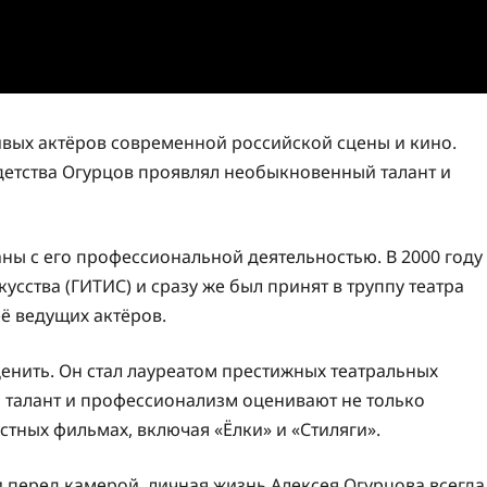
ивых актёров современной российской сцены и кино.
 детства Огурцов проявлял необыкновенный талант и
ны с его профессиональной деятельностью. В 2000 году
сства (ГИТИС) и сразу же был принят в труппу театра
её ведущих актёров.
нить. Он стал лауреатом престижных театральных
го талант и профессионализм оценивают не только
естных фильмах, включая «Ёлки» и «Стиляги».
и перед камерой, личная жизнь Алексея Огурцова всегда