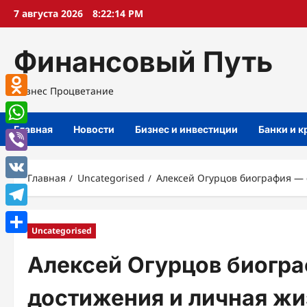
Перейти
7 августа 2026
8:22:15 PM
к
содержимому
Финансовый Путь
Бизнес Процветание
Odnoklassniki
Главная
Новости
Бизнес и инвестиции
Банки и 
WhatsApp
Viber
Главная
Uncategorised
Алексей Огурцов биография — 
VK
Telegram
Uncategorised
Отправить
Алексей Огурцов биогра
достижения и личная жи