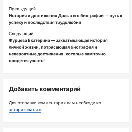
Н
Предыдущий
а
История и достижения Даль в его биографии — путь к
в
успеху и последствия трудолюбия
и
Следующий:
Фурцева Екатерина — захватывающая история
г
личной жизни, потрясающая биография и
а
невероятные достижения, которые вам точно
ц
придется узнать!
и
я
з
Добавить комментарий
а
Для отправки комментария вам необходимо
п
авторизоваться
.
и
с