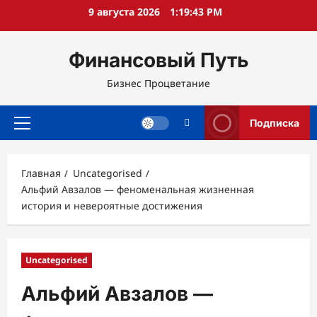
Перейти
9 августа 2026
1:19:45 PM
к
содержимому
Финансовый Путь
Бизнес Процветание
Подписка
Основное
меню
Главная
Uncategorised
Альфий Авзалов — феноменальная жизненная
история и невероятные достижения
Uncategorised
Альфий Авзалов —