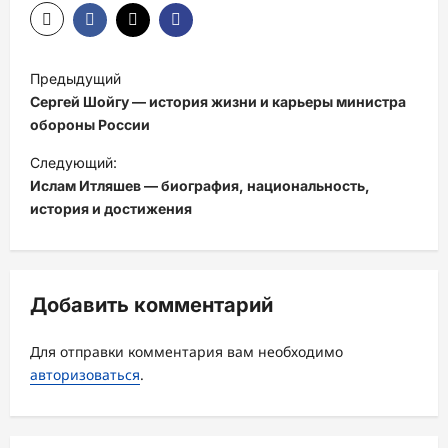
Н
Предыдущий
а
Сергей Шойгу — история жизни и карьеры министра
в
обороны России
и
Следующий:
Ислам Итляшев — биография, национальность,
г
история и достижения
а
ц
и
Добавить комментарий
я
з
Для отправки комментария вам необходимо
а
авторизоваться
.
п
и