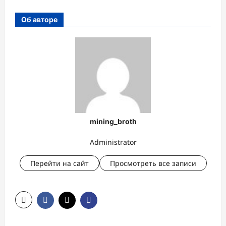
Об авторе
mining_broth
Administrator
Перейти на сайт
Просмотреть все записи
Н