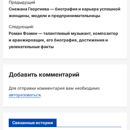
Предыдущий
а
Снежана Георгиева — биография и карьера успешной
в
женщины, модели и предпринимательницы
и
Следующий:
Роман Фомин — талантливый музыкант, композитор
г
и аранжировщик, его биография, достижения и
а
увлекательные факты
ц
и
я
Добавить комментарий
з
а
Для отправки комментария вам необходимо
авторизоваться
.
п
и
с
Связанные истории
и