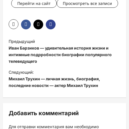
Перейти на сайт
Просмотреть все записи
Н
Предыдущий
а
Иван Барзиков — удивительная история жизни и
в
интимные подрробности биографии популярного
телеведущего
и
Следующий:
г
Михаил Трухин — личная жизнь, биография,
а
последние новости — актер Михаил Трухин
ц
и
я
Добавить комментарий
з
а
Для отправки комментария вам необходимо