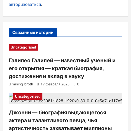
авторизоваться
.
п
и
с
Связанные истории
и
Uncategorised
Галилео Галилей — известный ученый и
его открытия — краткая биография,
достижения и вклад в науку
mining_broth
17 февраля 2023
0
Uncategorised
Джонни — биография выдающегося
актера и талантливого певца, чья
артистичность захватывает миллионы