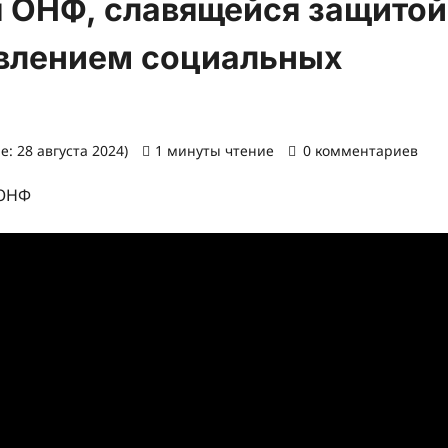
я ОНФ, славящейся защитой
твлением социальных
: 28 августа 2024)
1 минуты чтение
0 комментариев