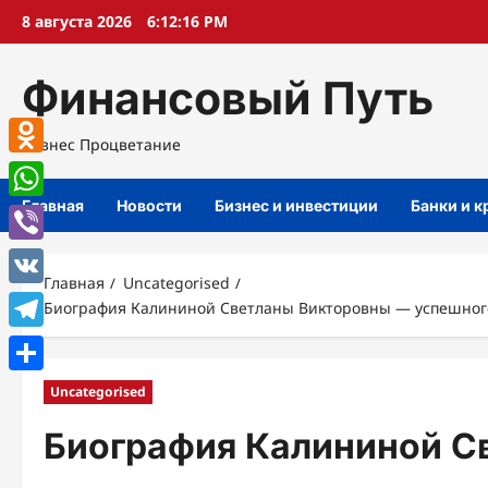
Перейти
8 августа 2026
6:12:17 PM
к
содержимому
Финансовый Путь
Бизнес Процветание
Odnoklassniki
Главная
Новости
Бизнес и инвестиции
Банки и 
WhatsApp
Viber
Главная
Uncategorised
VK
Биография Калининой Светланы Викторовны — успешного
Telegram
Отправить
Uncategorised
Биография Калининой С