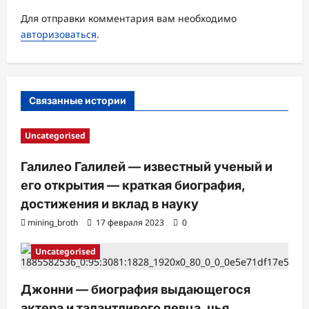
я
Для отправки комментария вам необходимо
з
авторизоваться
.
а
п
и
Связанные истории
с
и
Uncategorised
Галилео Галилей — известный ученый и
его открытия — краткая биография,
достижения и вклад в науку
mining_broth
17 февраля 2023
0
Uncategorised
Джонни — биография выдающегося
актера и талантливого певца, чья