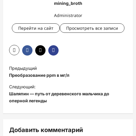
mining_broth
Administrator
Перейти на сайт
Просмотреть все записи
Н
Предыдущий
а
Преобразование ppm в мг/л
в
Следующий:
и
Шаляпин — путь от деревенского мальчика до
оперной легенды
г
а
ц
Добавить комментарий
и