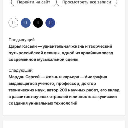
Перейти на сайт
Просмотреть все записи
Н
Предыдущий
а
Дарья Касьян — удивительная жизнь и творческий
в
путь российской певицы, одной из ярчайших звезд
современной музыкальной сцены
и
Следующий:
г
Мардан Сергей — жизнь и карьера — биография
а
выдающегося ученого, профессор, доктор
ц
технических наук, автор 200 научных работ, его вклад
в развитие научных отраслей и личность за кулисами
и
создания уникальных технологий
я
з
а