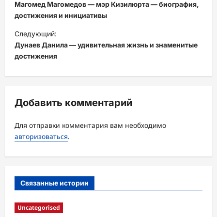
а
Магомед Магомедов — мэр Кизилюрта — биография,
в
достижения и инициативы
и
Следующий:
Дунаев Данила — удивительная жизнь и знаменитые
г
достижения
а
ц
и
Добавить комментарий
я
з
Для отправки комментария вам необходимо
а
авторизоваться
.
п
и
с
Связанные истории
и
Uncategorised