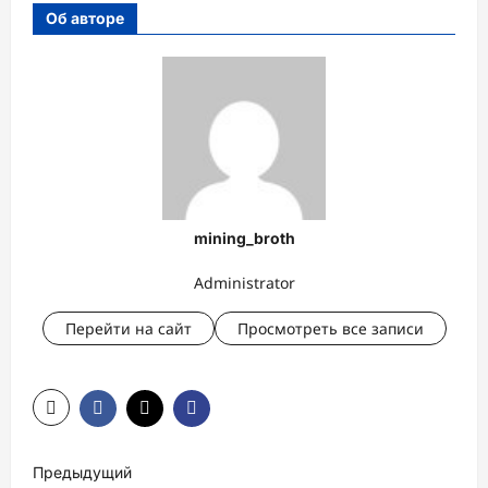
Об авторе
mining_broth
Administrator
Перейти на сайт
Просмотреть все записи
Н
Предыдущий