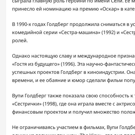
сыграла главную роль героини по имени Сели. Ее 
принесло ей номинацию на премию «Оскар» в кате
В 1990-х годах Голдберг продолжила сниматься в у
комедийной серии «Сестра-машина» (1992) и «Сестр
ролей.
Однако настоящую славу и международное признан
«Гостя из будущего» (1996). Эта научно-фантастиче
успешных проектов Голдберг в киноиндустрии. Он
времени, и ее обаяние и юмор сделали фильм попу
Вупи Голдберг также показала свою способность 
«Сестрички» (1998), где она играла вместе с актр
финансовым проектом и получил множество полож
Не ограничиваясь участием в фильмах, Вупи Голдбе