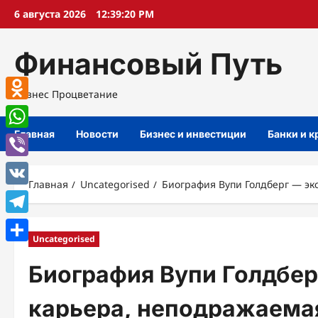
Перейти
6 августа 2026
12:39:21 PM
к
содержимому
Финансовый Путь
Бизнес Процветание
Odnoklassniki
Главная
Новости
Бизнес и инвестиции
Банки и 
WhatsApp
Viber
Главная
Uncategorised
Биография Вупи Голдберг — эк
VK
Telegram
Uncategorised
Отправить
Биография Вупи Голдбер
карьера, неподражаемая