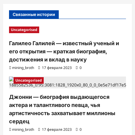
и
с
Связанные истории
и
Uncategorised
Галилео Галилей — известный ученый и
его открытия — краткая биография,
достижения и вклад в науку
mining_broth
17 февраля 2023
0
Uncategorised
Джонни — биография выдающегося
актера и талантливого певца, чья
артистичность захватывает миллионы
сердец
mining_broth
17 февраля 2023
0