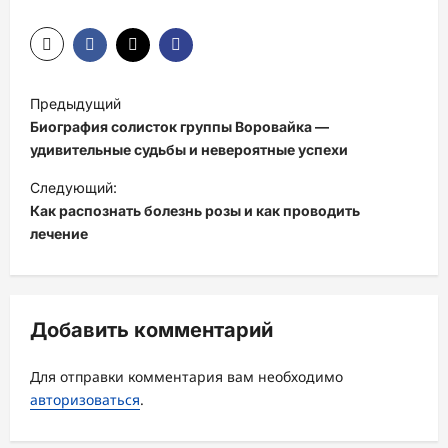
Н
Предыдущий
а
Биография солисток группы Воровайка —
в
удивительные судьбы и невероятные успехи
и
Следующий:
Как распознать болезнь розы и как проводить
г
лечение
а
ц
и
Добавить комментарий
я
з
Для отправки комментария вам необходимо
а
авторизоваться
.
п