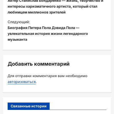
Актер Станислав Бондаренко — жизнь, творчество и
в
интересы харизматичного артиста, который стал
любимцем миллионов зрителей
и
Следующий:
г
Биография Питера Пола Дэвида Пола —
а
увлекательная история жизни легендарного
ц
музыканта
и
я
з
Добавить комментарий
а
Для отправки комментария вам необходимо
п
авторизоваться
.
и
с
и
Связанные истории