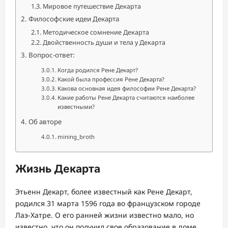
Мировое путешествие Декарта
Философские идеи Декарта
Методическое сомнение Декарта
Двойственность души и тела у Декарта
Вопрос-ответ:
Когда родился Рене Декарт?
Какой была профессия Рене Декарта?
Какова основная идея философии Рене Декарта?
Какие работы Рене Декарта считаются наиболее
известными?
Об авторе
mining_broth
Жизнь Декарта
Этьенн Декарт, более известный как Рене Декарт,
родился 31 марта 1596 года во французском городе
Лаэ-Хатре. О его ранней жизни известно мало, но
известно, что он получил свое образование в доме