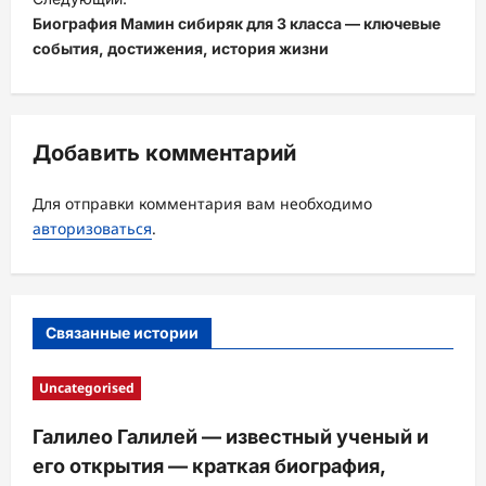
а
Биография Мамин сибиряк для 3 класса — ключевые
ц
события, достижения, история жизни
и
я
з
Добавить комментарий
а
Для отправки комментария вам необходимо
п
авторизоваться
.
и
с
и
Связанные истории
Uncategorised
Галилео Галилей — известный ученый и
его открытия — краткая биография,