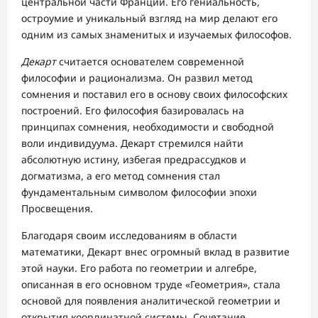
центральной части Франции. Его гениальность,
остроумие и уникальный взгляд на мир делают его
одним из самых знаменитых и изучаемых философов.
Декарт
считается основателем современной
философии и рационализма. Он развил метод
сомнения и поставил его в основу своих философских
построений. Его философия базировалась на
принципах сомнения, необходимости и свободной
воли индивидуума. Декарт стремился найти
абсолютную истину, избегая предрассудков и
догматизма, а его метод сомнения стал
фундаментальным символом философии эпохи
Просвещения.
Благодаря своим исследованиям в области
математики, Декарт внес огромный вклад в развитие
этой науки. Его работа по геометрии и алгебре,
описанная в его основном труде «Геометрия», стала
основой для появления аналитической геометрии и
открытия координатной системы. Сочетание