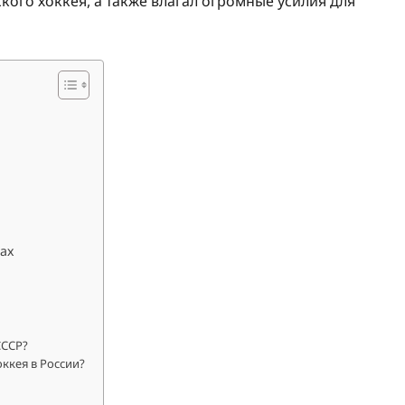
кого хоккея, а также влагал огромные усилия для
ах
СССР?
ккея в России?