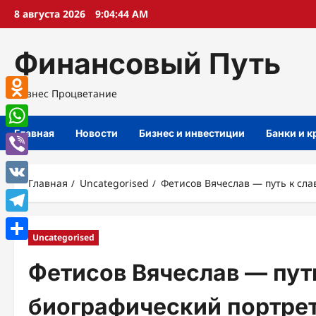
Перейти
8 августа 2026
9:04:45 AM
к
содержимому
Финансовый Путь
Бизнес Процветание
Odnoklassniki
Главная
Новости
Бизнес и инвестиции
Банки и 
WhatsApp
Viber
Главная
Uncategorised
Фетисов Вячеслав — путь к сл
VK
Telegram
Uncategorised
Отправить
Фетисов Вячеслав — пут
биографический портрет