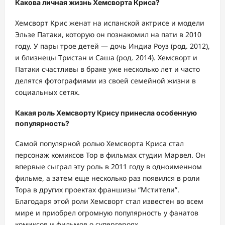
Какова личная жизнь Хемсворта Криса?
Хемсворт Крис женат на испанской актрисе и модели
Эльзе Патаки, которую он познакомил на пати в 2010
году. У пары трое детей — дочь Индиа Роуз (род. 2012),
и близнецы Тристан и Саша (род. 2014). Хемсворт и
Патаки счастливы в браке уже несколько лет и часто
делятся фотографиями из своей семейной жизни в
социальных сетях.
Какая роль Хемсворту Крису принесла особенную
популярность?
Самой популярной ролью Хемсворта Криса стал
персонаж комиксов Тор в фильмах студии Марвел. Он
впервые сыграл эту роль в 2011 году в одноименном
фильме, а затем еще несколько раз появился в роли
Тора в других проектах франшизы “Мстители”.
Благодаря этой роли Хемсворт стал известен во всем
мире и приобрел огромную популярность у фанатов
комиксов и фильмов о супергероях.