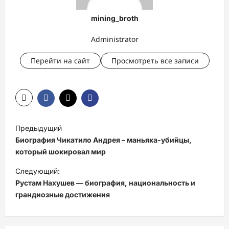
mining_broth
Administrator
Перейти на сайт
Просмотреть все записи
Н
Предыдущий
а
Биография Чикатило Андрея – маньяка-убийцы,
в
который шокировал мир
и
Следующий:
Рустам Нахушев — биография, национальность и
г
грандиозные достижения
а
ц