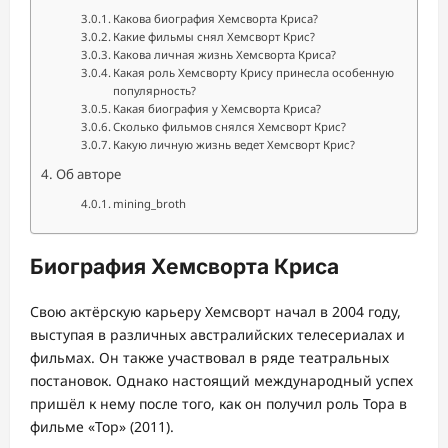
Какова биография Хемсворта Криса?
Какие фильмы снял Хемсворт Крис?
Какова личная жизнь Хемсворта Криса?
Какая роль Хемсворту Крису принесла особенную
популярность?
Какая биография у Хемсворта Криса?
Сколько фильмов снялся Хемсворт Крис?
Какую личную жизнь ведет Хемсворт Крис?
Об авторе
mining_broth
Биография Хемсворта Криса
Свою актёрскую карьеру Хемсворт начал в 2004 году,
выступая в различных австралийских телесериалах и
фильмах. Он также участвовал в ряде театральных
постановок. Однако настоящий международный успех
пришёл к нему после того, как он получил роль Тора в
фильме «Тор» (2011).