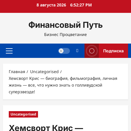
Перейти
8 августа 2026
6:52:29 PM
к
содержимому
Финансовый Путь
Бизнес Процветание
Подписка
Основное
меню
Главная
Uncategorised
Хемсворт Крис — биография, фильмография, личная
жизнь — все, что нужно знать о голливудской
суперзвезде!
Uncategorised
Хемсворт Крис —