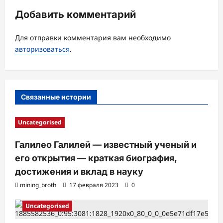
и
Добавить комментарий
я
з
Для отправки комментария вам необходимо
а
авторизоваться
.
п
и
с
Связанные истории
и
Uncategorised
Галилео Галилей — известный ученый и
его открытия — краткая биография,
достижения и вклад в науку
mining_broth
17 февраля 2023
0
Uncategorised