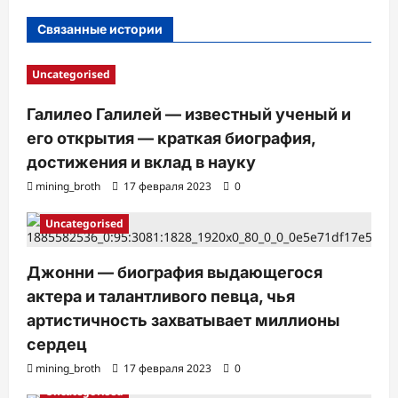
и
Связанные истории
Uncategorised
Галилео Галилей — известный ученый и
его открытия — краткая биография,
достижения и вклад в науку
mining_broth
17 февраля 2023
0
Uncategorised
Джонни — биография выдающегося
актера и талантливого певца, чья
артистичность захватывает миллионы
сердец
mining_broth
17 февраля 2023
0
Uncategorised