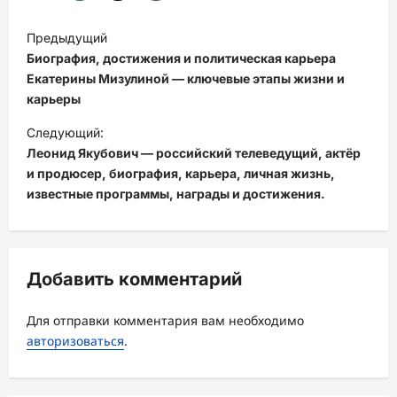
Н
Предыдущий
а
Биография, достижения и политическая карьера
в
Екатерины Мизулиной — ключевые этапы жизни и
карьеры
и
Следующий:
г
Леонид Якубович — российский телеведущий, актёр
а
и продюсер, биография, карьера, личная жизнь,
ц
известные программы, награды и достижения.
и
я
з
Добавить комментарий
а
Для отправки комментария вам необходимо
п
авторизоваться
.
и
с