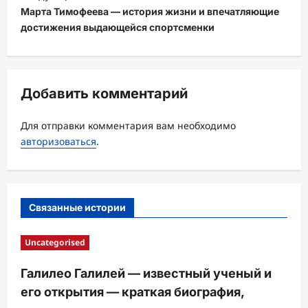
а
Марта Тимофеева — история жизни и впечатляющие
ц
достижения выдающейся спортсменки
и
я
з
Добавить комментарий
а
Для отправки комментария вам необходимо
п
авторизоваться
.
и
с
и
Связанные истории
Uncategorised
Галилео Галилей — известный ученый и
его открытия — краткая биография,