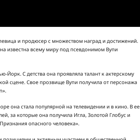
 певица и продюсер с множеством наград и достижений.
она известна всему миру под псевдонимом Вупи
ью-Йорк. С детства она проявляла талант к актерскому
кской сцене. Свое прозвище Вупи получила от персонажа
n».
оре она стала популярной на телевидении и в кино. В ее
й, за которые она получила Игла, Золотой Глобус и
Признания опасного человека».
и позициями и активным участием в общественной