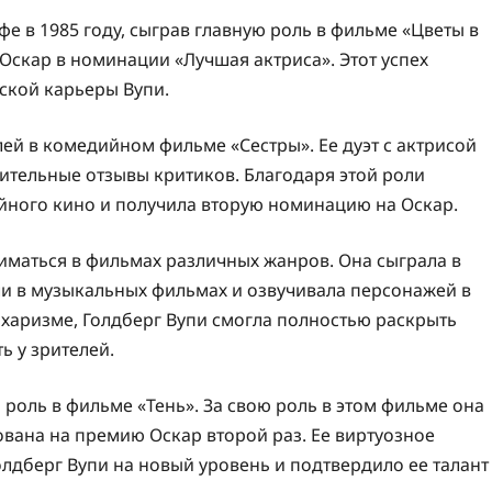
е в 1985 году, сыграв главную роль в фильме «Цветы в
Оскар в номинации «Лучшая актриса». Этот успех
ской карьеры Вупи.
лей в комедийном фильме «Сестры». Ее дуэт с актрисой
тельные отзывы критиков. Благодаря этой роли
йного кино и получила вторую номинацию на Оскар.
иматься в фильмах различных жанров. Она сыграла в
ли в музыкальных фильмах и озвучивала персонажей в
 харизме, Голдберг Вупи смогла полностью раскрыть
ь у зрителей.
 роль в фильме «Тень». За свою роль в этом фильме она
вана на премию Оскар второй раз. Ее виртуозное
лдберг Вупи на новый уровень и подтвердило ее талант