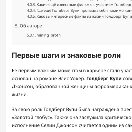
Какие ещё известные фильмы с участием Голдберг
Где ещё Голдберг Вупи проявила себя помимо кин
Каковы интересные факты из жизни Голдберг Вупи
Об авторе
mining_broth
Первые шаги и знаковые роли
Ее первым важным моментом в карьере стало участ
основан на романе Элис Уокер.
Голдберг Вупи
сов
Джонсон, образованной женщины-афроамериканки
жизни.
За свою роль Голдберг Вупи была награждена пре
«Золотой глобус». Также она заслужила критическ
исполнение Селии Джонсон считается одним из са