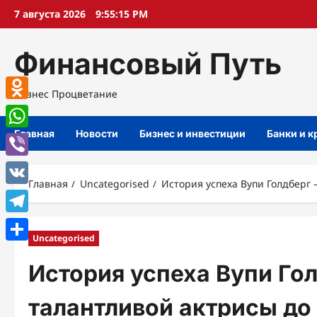
Перейти
7 августа 2026
9:55:16 PM
к
содержимому
Финансовый Путь
Бизнес Процветание
Odnoklassniki
Главная
Новости
Бизнес и инвестиции
Банки и 
WhatsApp
Viber
Главная
Uncategorised
История успеха Вупи Голдберг
VK
Telegram
Uncategorised
Отправить
История успеха Вупи Го
талантливой актрисы до