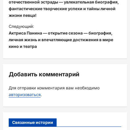
в
отечественной эстрады — увлекательная биография,
фантастические творческие успехи и тайны личной
и
жизни певца!
г
Следующий:
а
Актриса Панина — открытие сезона — биография,
ц
личная жизнь и впечатляющие достижения в мире
кино и театра
и
я
з
Добавить комментарий
а
п
Для отправки комментария вам необходимо
и
авторизоваться
.
с
и
Связанные истории