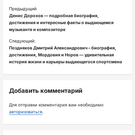
Н
Предыдущий
а
Денис Дорохов — подробная биография,
в
достижения и интересные факты о выдающемся
музыканте и композиторе
и
Следующий:
г
Поздняков Дмитрий Александрович – биография,
а
достижения, Мордовия и Норов — удивительная
ц
история жизни и карьеры выдающегося спортсмена
и
я
з
Добавить комментарий
а
Для отправки комментария вам необходимо
п
авторизоваться
.
и
с