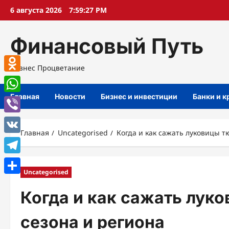
Перейти
6 августа 2026
7:59:28 PM
к
содержимому
Финансовый Путь
Бизнес Процветание
Odnoklassniki
Главная
Новости
Бизнес и инвестиции
Банки и 
WhatsApp
Viber
Главная
Uncategorised
Когда и как сажать луковицы т
VK
Telegram
Uncategorised
Отправить
Когда и как сажать лук
сезона и региона