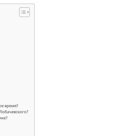
ое время?
 Лобачевского?
ике?