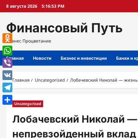
Перейти
8 августа 2026
5:16:54 PM
к
содержимому
Финансовый Путь
Бизнес Процветание
Odnoklassniki
Главная
Новости
Бизнес и инвестиции
Банки и 
WhatsApp
Viber
Главная
Uncategorised
Лобачевский Николай — жизнь
VK
Telegram
Uncategorised
Отправить
Лобачевский Николай — 
непревзойденный вклад 